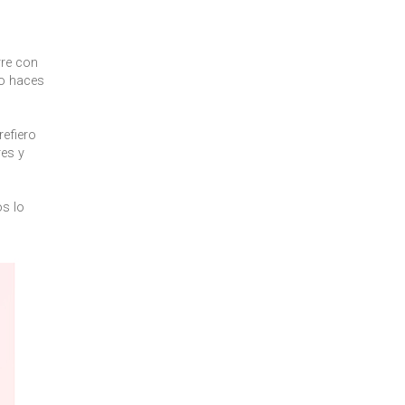
rre con
lo haces
efiero
res y
os lo